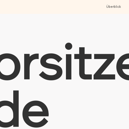
Überblick
orsitz
de