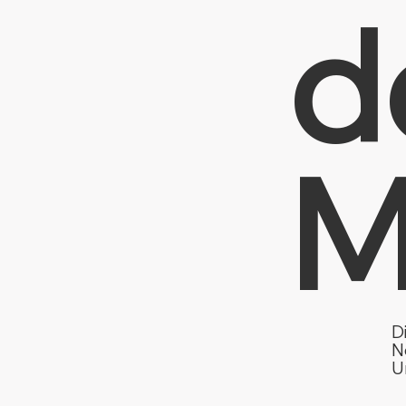
d
M
D
N
U