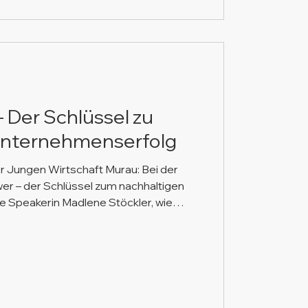
 Der Schlüssel zu
Unternehmenserfolg
er Jungen Wirtschaft Murau: Bei der
er – der Schlüssel zum nachhaltigen
 Speakerin Madlene Stöckler, wie
en und mentale Routinen helfen, auch
n und leistungsfähig zu bleiben. Ein
ausch und Motivation für
egion Murau.