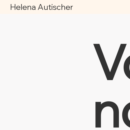
Helena Autischer
V
n