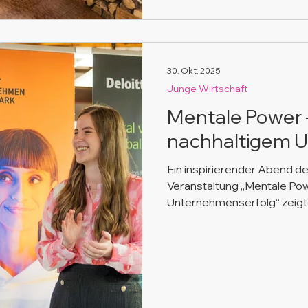
30. Okt. 2025
Junge Wirtschaft
Mentale Power -
nachhaltigem 
Ein inspirierender Abend d
Veranstaltung „Mentale Pow
Unternehmenserfolg“ zeigte
Atemtechniken, Fokusübung
in stressigen Zeiten gelasse
Abend voller Impulse, Aust
Unternehmer:innen in der R