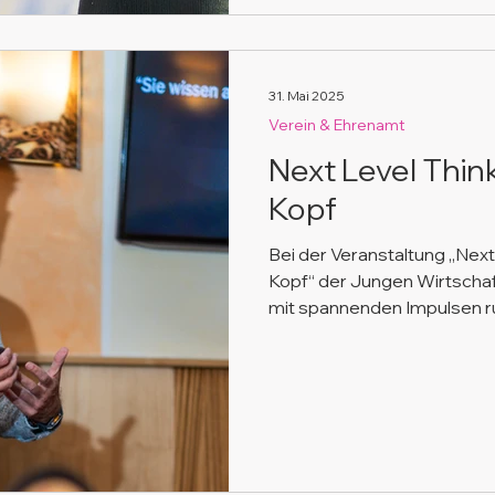
31. Mai 2025
Verein & Ehrenamt
Next Level Think
Kopf
Bei der Veranstaltung „Next 
Kopf“ der Jungen Wirtschaft
mit spannenden Impulsen r
Chancendenken. Durch prak
Teilnehmer:innen, wie man N
Unternehmer:in in einer sic
bleiben. Ein Abend voller I
Perspektiven.