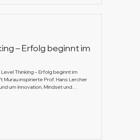
ing – Erfolg beginnt im
Level Thinking – Erfolg beginnt im
 Murau inspirierte Prof. Hans Lercher
und um Innovation, Mindset und
tische Übungen lernten die
eugier und Mut trainiert, um als
h wandelnden Welt erfolgreich zu
nspiration, Austausch und neuer