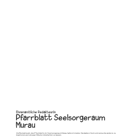
Ehrenamtliche Redakteurin
Pfarrblatt Seelsorgeraum
Murau
Als Redakteurin des Pfarrblatts im Seelsorgeraum Murau halte ich meine Gedanken fest und versuche andere zu
inspirieren und ein paar Minuten innehalten zu lassen.