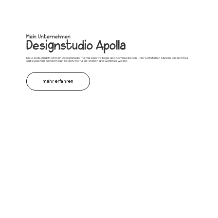
Mein Unternehmen
Designstudio Apolla
Die Apolla GmbH ist mein Designstudio für Markenstrategie und Kommunikation – hier entstehen Marken, die nicht nur
gut aussehen, sondern klar zeigen, wofür sie stehen und wohin sie wollen.
mehr erfahren