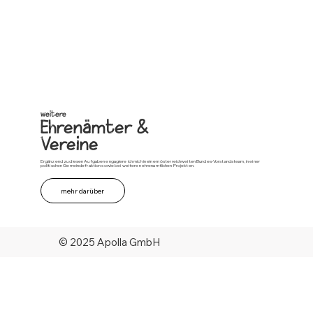
weitere
Ehrenämter &
Vereine
Ergänzend zu diesen Aufgaben engagiere ich mich in einem österreichweiten Bundes-Vorstandsteam, in einer
politischen Gemeindefraktion sowie bei weiteren ehrenamtlichen Projekten.
mehr darüber
© 2025 Apolla GmbH