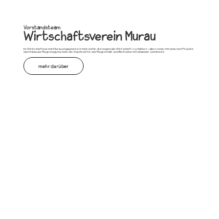
Vorstandsteam
Wirtschaftsverein Murau
Im Wirtschaftsverein Murau engagiere ich mich dafür, die regionale Wirtschaft zu stärken – allen voran mit unserem Projekt,
dem Murauer Regionsgutschein, der Kaufkraft in der Region hält und Betriebe miteinander verbindet.
mehr darüber