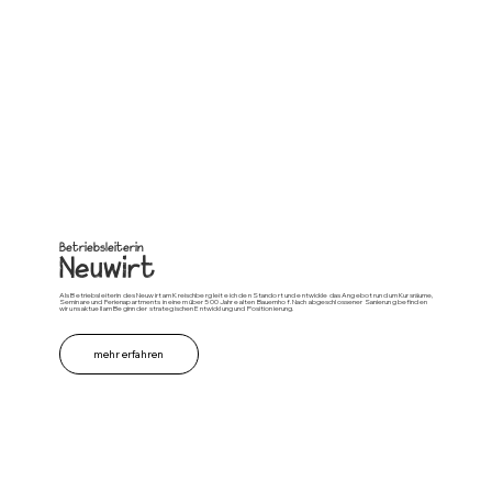
Betriebsleiterin
Neuwirt
Als Betriebsleiterin des Neuwirt am Kreischberg leite ich den Standort und entwickle das Angebot rund um Kursräume,
Seminare und Ferienapartments in einem über 500 Jahre alten Bauernhof. Nach abgeschlossener Sanierung befinden
wir uns aktuell am Beginn der strategischen Entwicklung und Positionierung.
mehr erfahren