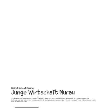
Bezirksvorsitzende
Junge Wirtschaft Murau
Als Bezirksvorsitzende der Jungen Wirtschaft Murau setze ich mich dafür ein, dass junge Unternehmerinnen und
Unternehmer sich vernetzen, voneinander lernen und gemeinsam zeigen, wie viel Innovationskraft und Zukunftspotenzial in
unserer Region steckt.